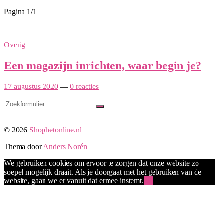
Pagina 1
/
1
Overig
Een magazijn inrichten, waar begin je?
17 augustus 2020
—
0 reacties
Zoeken
Naar
© 2026
Shophetonline.nl
boven
Thema door
Anders Norén
We gebruiken cookies om ervoor te zorgen dat onze website zo
soepel mogelijk draait. Als je doorgaat met het gebruiken van de
website, gaan we er vanuit dat ermee instemt.
Ok