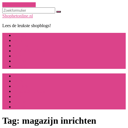
Ga naar de inhoud
Zoeken
Shophetonline.nl
Lees de leukste shopblogs!
Beauty
Mode
Interieur
Koken & Tafelen
DIY
Overig
Register
Beauty
Mode
Interieur
Koken & Tafelen
DIY
Overig
Register
Tag:
magazijn inrichten